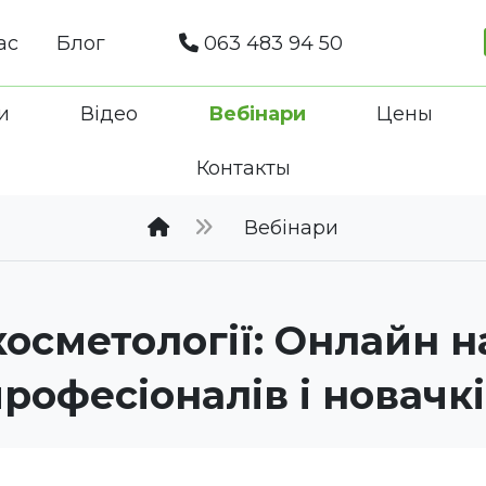
ас
Блог
063 483 94 50
и
Відео
Вебінари
Цены
Контакты
Вебінари
косметології: Онлайн 
рофесіоналів і новачк