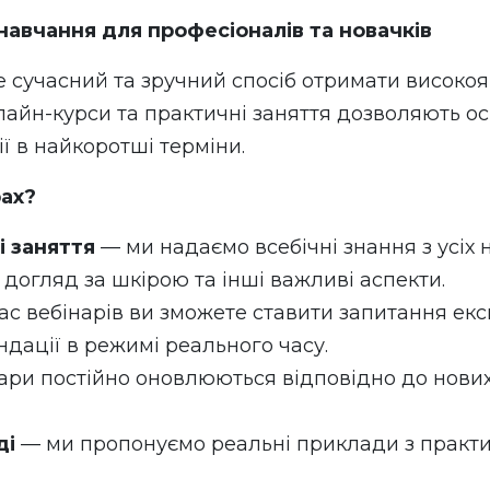
навчання для професіоналів та новачків
 сучасний та зручний спосіб отримати високояк
айн-курси та практичні заняття дозволяють осв
ї в найкоротші терміни.
рах?
і заняття
— ми надаємо всебічні знання з усіх н
 догляд за шкірою та інші важливі аспекти.
ас вебінарів ви зможете ставити запитання ек
дації в режимі реального часу.
ари постійно оновлюються відповідно до нових 
ді
— ми пропонуємо реальні приклади з практи