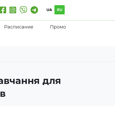
UA
RU
Расписание
Промо
навчання для
ів