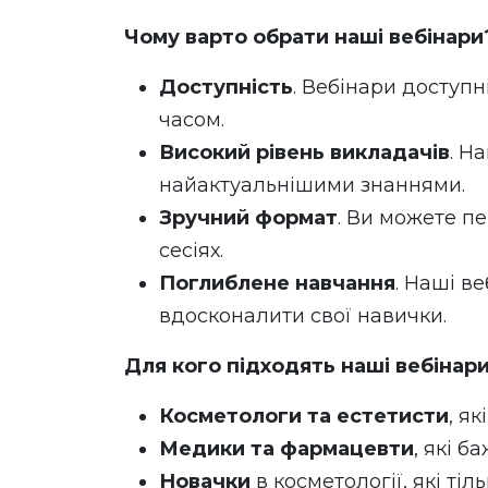
Чому варто обрати наші вебінари
Доступність
. Вебінари доступн
часом.
Високий рівень викладачів
. Н
найактуальнішими знаннями.
Зручний формат
. Ви можете пе
сесіях.
Поглиблене навчання
. Наші ве
вдосконалити свої навички.
Для кого підходять наші вебінар
Косметологи та естетисти
, я
Медики та фармацевти
, які 
Новачки
в косметології, які тіл