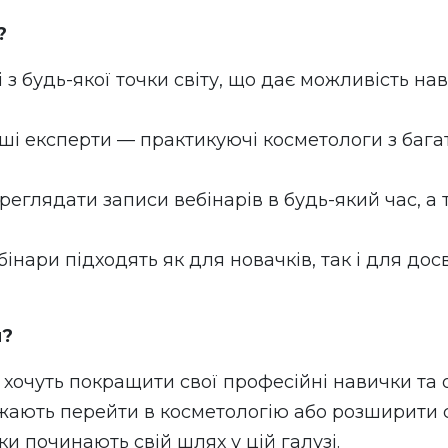
?
і з будь-якої точки світу, що дає можливість н
аші експерти — практикуючі косметологи з бага
реглядати записи вебінарів в будь-який час, а 
бінари підходять як для новачків, так і для дос
и?
кі хочуть покращити свої професійні навички та 
бажають перейти в косметологію або розширити 
ьки починають свій шлях у цій галузі.