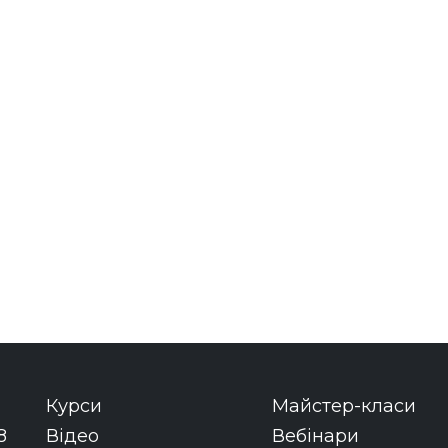
Курси
Майстер-класи
8
Відео
Вебінари