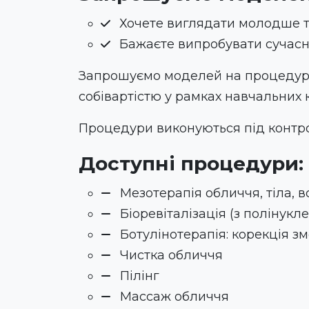
Хочете виглядати молодше т
Бажаєте випробувати сучасні
Запрошуємо моделей на процедури ме
собівартістю у рамках навчальних 
Процедури виконуються під контрол
Доступні процедури:
Мезотерапія обличчя, тіла, 
Біоревіталізація (з полінук
Ботулінотерапія: корекція зм
Чистка обличчя
Пілінг
Массаж обличчя