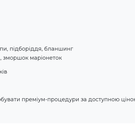
пи, підборіддя, бланшинг
, зморшок маріонеток
ків
обувати преміум-процедури за доступною ціно