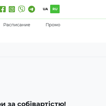
UA
RU
Расписание
Промо
 за собівартістю!