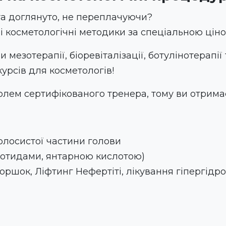
а доглянуто, не переплачуючи?
 косметологічні методики за спеціальною цін
зотерапії, біоревіталізації, ботулінотерапії т
курсів для косметологів!
ем сертифікованого тренера, тому ви отримаєт
волосистої частини голови
леотидами, янтарною кислотою)
оршок, Ліфтинг Нефертіті, лікування гіпергідро