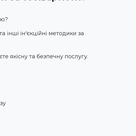
ою?
а інші ін'єкційні методики за
е якісну та безпечну послугу.
зу