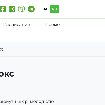
UA
RU
Расписание
Промо
кс
окс
ернути шкірі молодість?