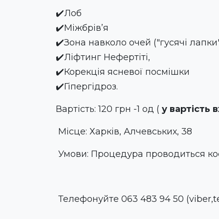
✔️
Лоб
✔️
Міжбрів’я
✔️
Зона навколо очей ("гусячі лапки
✔️
Ліфтинг Нефертіті,
✔️
Корекція ясневої посмішки
✔️
Гіпергідроз.
Вартість: 120 грн -1 од (
у вартість 
Місце: Харків, Алчевських, 38
Умови: Процедура проводиться кос
Телефонуйте 063 483 94 50 (viber,t