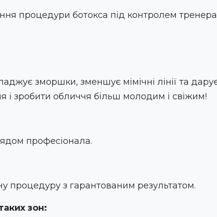
ня процедури ботокса під контролем тренера
джує зморшки, зменшує мімічні лінії та дарує ш
я і зробити обличчя більш молодим і свіжим!
ядом професіонала.
у процедуру з гарантованим результатом.
таких зон: