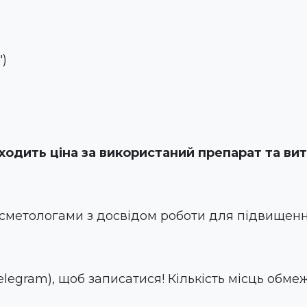
")
входить ціна за використаний препарат та ви
метологами з досвідом роботи для підвищення
elegram), щоб записатися! Кількість місць обме