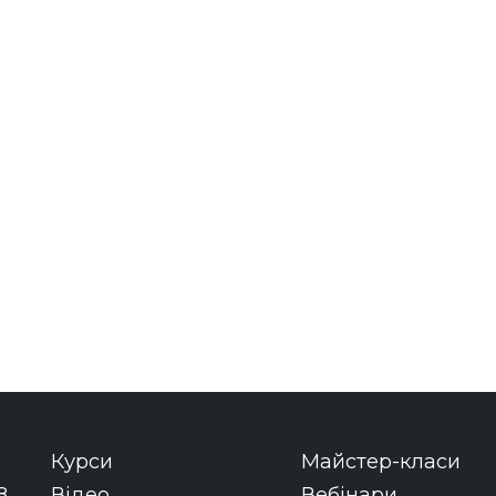
Курси
Майстер-класи
8
Відео
Вебінари