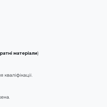
тратні матеріали
)
 кваліфікації.
жена.