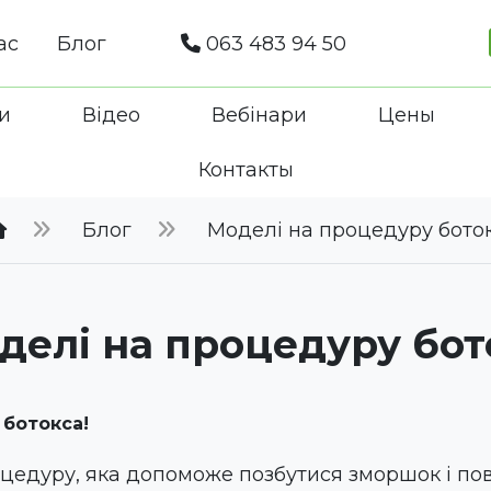
ас
Блог
063 483 94 50
и
Відео
Вебінари
Цены
Контакты
Блог
Моделі на процедуру бото
делі на процедуру бот
 ботокса!
едуру, яка допоможе позбутися зморшок і пов