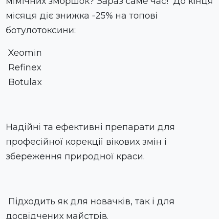
мімічних зморшок? Зараз саме час! До кінця
місяця діє знижка -25% на топові
ботулотоксини:
Xeomin
Refinex
Botulax
Надійні та ефективні препарати для
професійної корекції вікових змін і
збереження природної краси.
Підходить як для новачків, так і для
досвідчених майстрів.