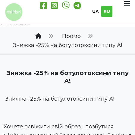
Notice
: Undefined offset: 2 in
UA
RU
/home/iwebsite/cstyle/valmari.ua/catalog/co
on line
207
Промо
Знижка -25% на ботулотоксини типу А!
Знижка -25% на ботулотоксини типу
А!
Знижка -25% на ботулотоксини типу А!
Хочете освіжити свій образ і позбутися