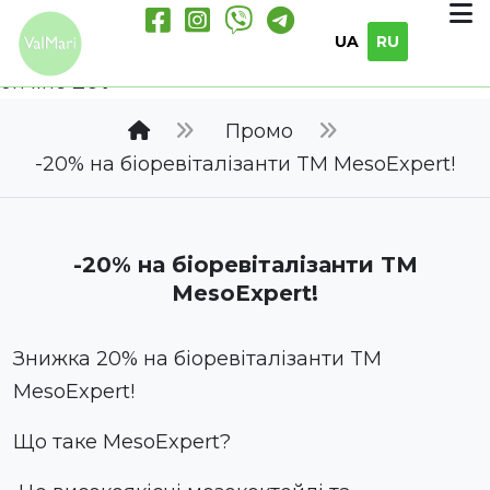
Notice
: Undefined offset: 2 in
UA
RU
/home/iwebsite/cstyle/valmari.ua/catalog/co
on line
207
Промо
-20% на біоревіталізанти TM MesoExpert!
-20% на біоревіталізанти TM
MesoExpert!
Знижка 20% на біоревіталізанти TM
MesoExpert!
Що таке MesoExpert?