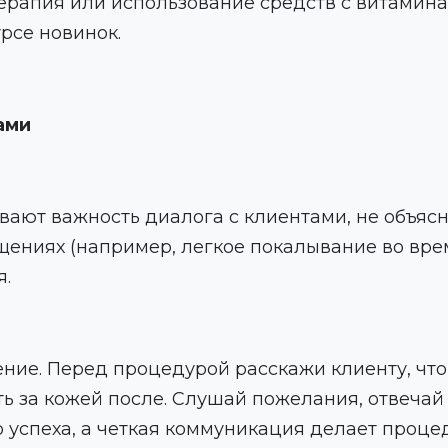
ерапия или использование средств с витамина
урсе новинок.
ами
вают важность диалога с клиентами, не объяс
ниях (например, легкое покалывание во врем
я.
ение. Перед процедурой расскажи клиенту, что
ть за кожей после. Слушай пожелания, отвечай
го успеха, а четкая коммуникация делает проц