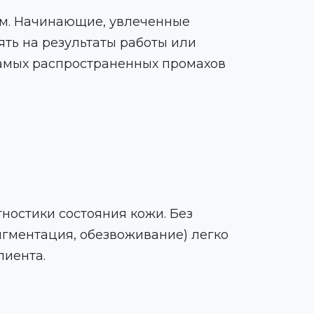
лям. Начинающие, увлеченные
ять на результаты работы или
самых распространенных промахов
остики состояния кожи. Без
игментация, обезвоживание) легко
лиента.