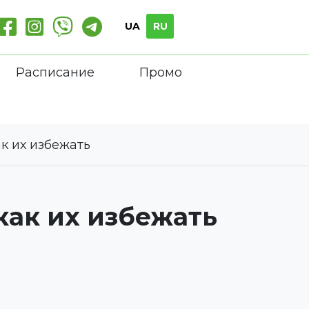
UA
RU
Расписание
Промо
к их избежать
как их избежать