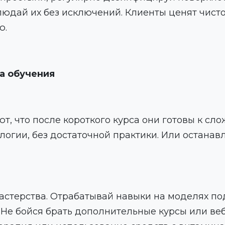
дай их без исключений. Клиенты ценят чистот
ю.
а обучения
т, что после короткого курса они готовы к с
огии, без достаточной практики. Или останав
астерства. Отрабатывай навыки на моделях п
 Не бойся брать дополнительные курсы или ве